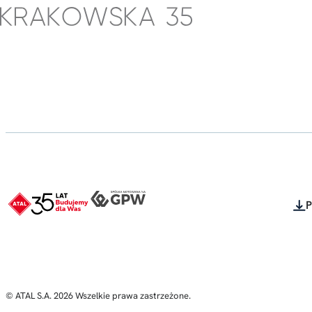
Strona
główna
-
Krakowska
35
-
Biura
i
Apartamenty
Inwestycyjne
P
-
ATAL
-
© ATAL S.A. 2026 Wszelkie prawa zastrzeżone.