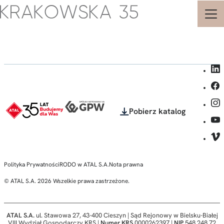
Strona
główna
-
Krakowska
35
-
Biura
i
Pobierz katalog
Apartamenty
Inwestycyjne
-
ATAL
-
Polityka Prywatności
RODO w ATAL S.A.
Nota prawna
© ATAL S.A. 2026 Wszelkie prawa zastrzeżone.
ATAL S.A.
ul. Stawowa 27, 43-400 Cieszyn | Sąd Rejonowy w Bielsku-Białej
VIII Wydział Gospodarczy KRS |
Numer KRS
0000262397 |
NIP
548 248 72