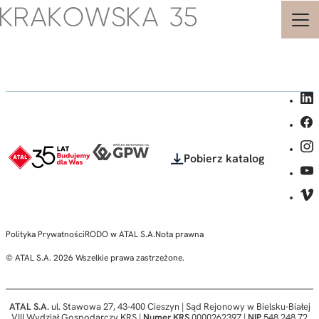
Strona
główna
-
Krakowska
35
-
Biura
i
Pobierz katalog
Apartamenty
Inwestycyjne
-
ATAL
-
Polityka Prywatności
RODO w ATAL S.A.
Nota prawna
© ATAL S.A. 2026 Wszelkie prawa zastrzeżone.
ATAL S.A.
ul. Stawowa 27, 43-400 Cieszyn | Sąd Rejonowy w Bielsku-Białej
VIII Wydział Gospodarczy KRS |
Numer KRS
0000262397 |
NIP
548 248 72