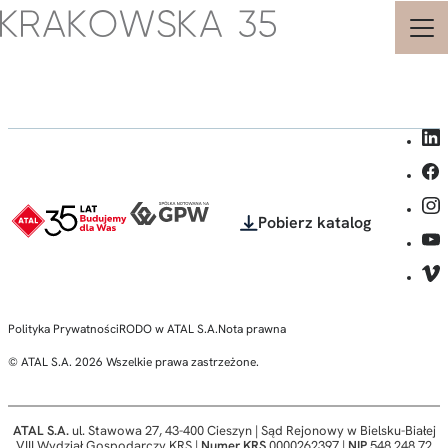
Strona
główna
-
Krakowska
35
-
Biura
i
Pobierz katalog
Apartamenty
Inwestycyjne
-
ATAL
-
Polityka Prywatności
RODO w ATAL S.A.
Nota prawna
© ATAL S.A. 2026 Wszelkie prawa zastrzeżone.
ATAL S.A.
ul. Stawowa 27, 43-400 Cieszyn | Sąd Rejonowy w Bielsku-Białej
VIII Wydział Gospodarczy KRS |
Numer KRS
0000262397 |
NIP
548 248 72