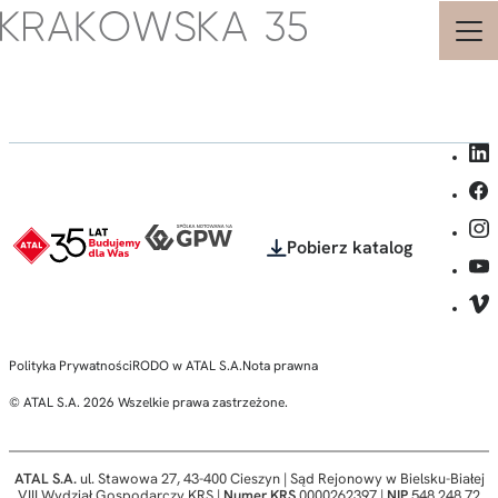
Strona
główna
-
Krakowska
35
-
Biura
i
Pobierz katalog
Apartamenty
Inwestycyjne
-
ATAL
-
Polityka Prywatności
RODO w ATAL S.A.
Nota prawna
© ATAL S.A. 2026 Wszelkie prawa zastrzeżone.
ATAL S.A.
ul. Stawowa 27, 43-400 Cieszyn | Sąd Rejonowy w Bielsku-Białej
VIII Wydział Gospodarczy KRS |
Numer KRS
0000262397 |
NIP
548 248 72