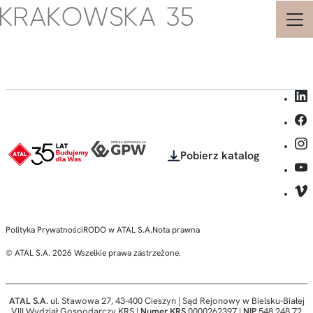
Strona
główna
-
Krakowska
35
-
Biura
i
Pobierz katalog
Apartamenty
Inwestycyjne
-
ATAL
-
Polityka Prywatności
RODO w ATAL S.A.
Nota prawna
© ATAL S.A. 2026 Wszelkie prawa zastrzeżone.
ATAL S.A.
ul. Stawowa 27, 43-400 Cieszyn | Sąd Rejonowy w Bielsku-Białej
VIII Wydział Gospodarczy KRS |
Numer KRS
0000262397 |
NIP
548 248 72