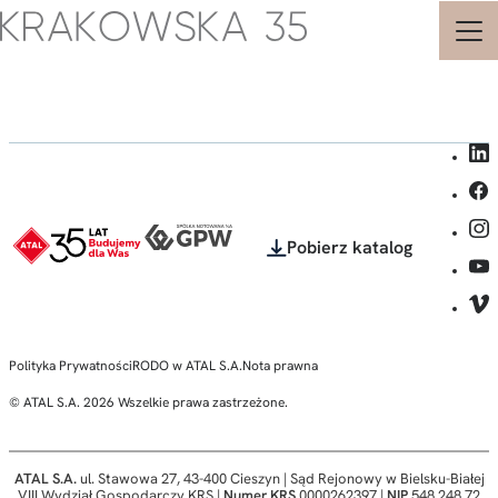
Strona
główna
-
Krakowska
35
-
Biura
i
Pobierz katalog
Apartamenty
Inwestycyjne
-
ATAL
-
Polityka Prywatności
RODO w ATAL S.A.
Nota prawna
© ATAL S.A. 2026 Wszelkie prawa zastrzeżone.
ATAL S.A.
ul. Stawowa 27, 43-400 Cieszyn | Sąd Rejonowy w Bielsku-Białej
VIII Wydział Gospodarczy KRS |
Numer KRS
0000262397 |
NIP
548 248 72